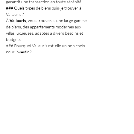
garantit une transaction en toute sérénité.
### Quels types de biens puis-je trouver à 
Vallauris ?
À 
Vallauris
, vous trouverez une large gamme 
de biens, des appartements modernes aux 
villas luxueuses, adaptés à divers besoins et 
budgets.
### Pourquoi Vallauris est-elle un bon choix 
pour investir ?
La richesse culturelle de Vallauris, son 
emplacement stratégique et son marché 
immobilier dynamique en font un 
investissement rentable et agréable
.
VISIT OUR APARTMENTS
Découvrez nos biens immobiliers à 
vendre dans les villes suivantes
Mise à jour : 10/7/2026