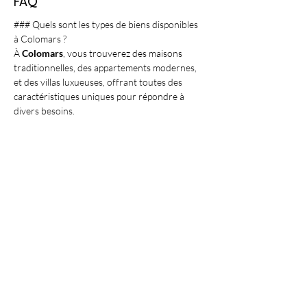
FAQ
### Quels sont les types de biens disponibles 
à Colomars ?
À 
Colomars
, vous trouverez des maisons 
traditionnelles, des appartements modernes, 
et des villas luxueuses, offrant toutes des 
caractéristiques uniques pour répondre à 
divers besoins.
### Pourquoi choisir Colomars pour investir ?
Colomars offre un cadre de vie exceptionnel 
et un marché immobilier dynamique, 
garantissant un bon retour sur 
investissement et une qualité de vie élevée.
### Comment Antibes IMMO peut m'aider 
dans mon achat ?
Antibes IMMO
 propose un service 
personnalisé, allant de la visite à la 
négociation, pour vous assurer une 
expérience d'achat réussie à 
Colomars
.