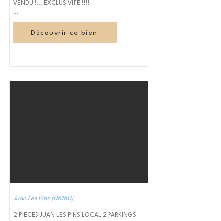
VENDU !!!! EXCLUSIVITE !!!!

Antibes, Avenue de Nice,

Découvrir ce bien
Dans une résidence sécurisée, proches des 
commodités, commerces, boulangerie, gare 
sncf...

Un appartement composé d'une entrée avec 
dressing, une salle d'eau avec wc, un séjour / 
cuisine ouvrant sur une terrasse exposé SUD.

Baie vitrée double vitrage remplacée il y a 2 
ans, volet électrique, Store banne neuf, 
électricité refaite, appartement doublé pour 
l'isolation et fraichement repeint.

Un Parking intérieur privatif et une cave 
complètent le bien.

A visiter rapidement.

Juan Les Pins (06160)
Contactez Mr Grégory Bousquet 06 46 06 
2 PIECES JUAN LES PINS LOCAL 2 PARKINGS
43 52