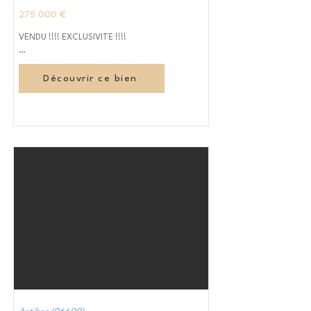
275 000 €
VENDU !!!! EXCLUSIVITE !!!!

Secteur pavillonnaire prisé de Juan les Pins,

Découvrir ce bien
Un appartement de type 2/3 pièces au clame 
et climatisé avec un local de 4,70 m2 
attenant.

Il est composé d'une entrée, un séjour 
ouvrant sur une terrasse de 12,57 m2 avec 
une Vue dégagée sans vis-à-vis exposé 
Ouest,

Une chambre avec placard, une cuisine 
séparée, une salle d'eau, un Wc séparé.

2 Parkings intérieurs privatifs complètent le 
bien.

A visiter rapidement.
