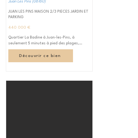
Juan Les Pins (06160)
JUAN LES PINS MAISON 2/3 PIECES JARDIN ET
PARKING
440 000 €
Quartier La Badine à Juan-les-Pins, à 
seulement 5 minutes à pied des plages,

Découvrez cette charmante maison en 
Découvrir ce bien
copropriété de 55,22 m² entièrement 
rénovée avec des prestations de qualité, 
offrant un cadre de vie privilégié au calme 
absolu.

Dès l’entrée, vous serez séduits par une belle 
pièce de vie lumineuse avec cuisine ouverte 
contemporaine, aménagée et équipée.

Climatisation réversible dans toutes les 
pièces, ballon d’eau chaude 
thermodynamique et finitions soignées.

L’espace nuit se compose d’une chambre 