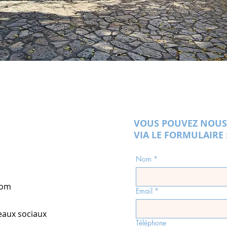
VOUS POUVEZ NOUS
VIA LE FORMULAIRE 
Nom
*
com
Email
*
eaux sociaux
Téléphone