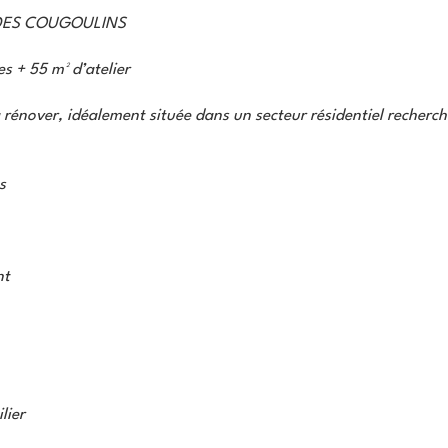
 DES COUGOULINS
s + 55 m² d’atelier
 rénover, idéalement située dans un secteur résidentiel recherch
s
nt
lier