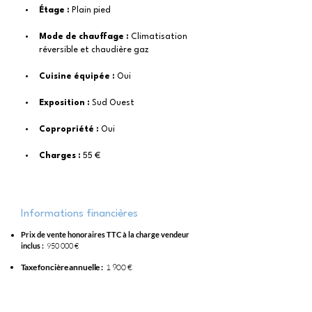
Étage : 
Plain pied
Mode de chauffage : 
Climatisation 
réversible et chaudière gaz
Cuisine équipée : 
Oui
Exposition : 
Sud Ouest
Copropriété : 
Oui
Charges :
 55 €
Informations financières
Prix de vente honoraires TTC à la charge vendeur
inclus :
950 000 €
Taxe foncière annuelle :
1 900 €