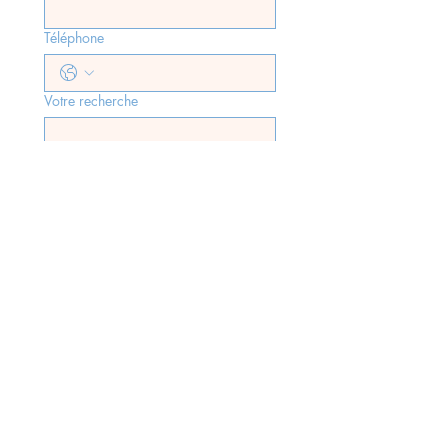
Téléphone
Votre recherche
J'accepte d'être 
recontacté(e) par Antibes 
Immobilier, faisant suite à 
l'envoi du formulaire, 
conformément aux lois rgpd 
en vigueur.
*
Envoyer