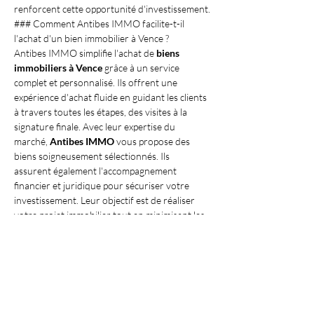
renforcent cette opportunité d'investissement.
### Comment Antibes IMMO facilite-t-il 
l'achat d'un bien immobilier à Vence ?
Antibes IMMO simplifie l'achat de 
biens 
immobiliers à Vence
 grâce à un service 
complet et personnalisé. Ils offrent une 
expérience d'achat fluide en guidant les clients 
à travers toutes les étapes, des visites à la 
signature finale. Avec leur expertise du 
marché, 
Antibes IMMO
 vous propose des 
biens soigneusement sélectionnés. Ils 
assurent également l'accompagnement 
financier et juridique pour sécuriser votre 
investissement. Leur objectif est de réaliser 
votre projet immobilier tout en minimisant les 
complications.
À retenir
Les 
biens immobiliers à vendre à Vence
offrent un éventail d'opportunités pour ceux 
en quête d'un cadre de vie exceptionnel et 