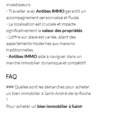
investisseurs.
- Travailler avec 
Antibes IMMO
 garantit un 
accompagnement personnalisé et fluide.
- La localisation est cruciale et impacte 
significativement la 
valeur des propriétés
.
- L’offre sur place est variée, allant des 
appartements modernes aux maisons 
traditionnelles.
- 
Antibes IMMO
 aide à naviguer dans un 
marché immobilier dynamique et compétitif.
FAQ
### Quelles sont les démarches pour acheter 
un bien immobilier à Saint-André-de-la-Roche 
?
Pour acheter un 
bien immobilier à Saint-
André-de-la-Roche
, il est important de 
commencer par définir vos critères et votre 
budget. Prendre contact avec une agence 
experte comme 
Antibes IMMO
 facilitera 