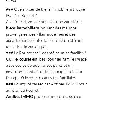
### Quels types de biens immobiliers trouve-
t-on à le Rouret ?
À le Rouret, vous trouverez une variété de 
biens immobiliers
 incluant des maisons 
provençales, des villas modernes et des 
appartements confortables, chacun offrant 
un cadre de vie unique.
### Le Rouret est-il adapté pour les familles ?
Oui, 
le Rouret
 est idéal pour les familles grâce 
à ses écoles de qualité, ses parcs et un 
environnement sécuritaire, ce qui en fait un 
lieu apprécié pour les activités familiales.
### Pourquoi passer par Antibes IMMO pour 
acheter au Rouret ?
Antibes IMMO
 propose une connaissance 
approfondie du marché local, une sélection 
exclusive de propriétés et un 
accompagnement personnalisé, garantissant 
une expérience d'achat efficace et plaisante.