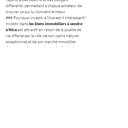
différents, permettant à chaque acheteur de 
trouver ce qui lui convient le mieux.
### Pourquoi investir à Nice est-il intéressant?
Investir dans 
les biens immobiliers à vendre 
à Nice
 est attractif en raison de la qualité de 
vie offerte par la ville, de son cadre naturel 
exceptionnel et de son marché immobilier 
dynamique. Avec une demande élevée et une 
localisation prisée, Nice représente une 
opportunité d'investissement sécurisé et 
rentable.
### Comment choisir le bon quartier pour 
investir?
Le choix du quartier dépend de vos priorités 
personnelles, comme la proximité de la mer, 
l'accès aux commodités ou la tranquillité. 
L'expertise de 
Antibes IMMO
 vous permet 
d'être guidé efficacement dans cette décision 
cruciale, en tenant compte de tous vos 
critères et de l'évolution du marché.