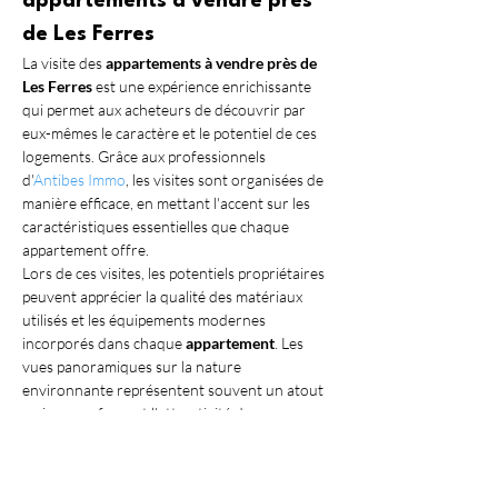
appartements à vendre près 
de Les Ferres
La visite des 
appartements à vendre près de 
Les Ferres
 est une expérience enrichissante 
qui permet aux acheteurs de découvrir par 
eux-mêmes le caractère et le potentiel de ces 
logements. Grâce aux professionnels 
d'
Antibes Immo
, les visites sont organisées de 
manière efficace, en mettant l'accent sur les 
caractéristiques essentielles que chaque 
appartement offre.
Lors de ces visites, les potentiels propriétaires 
peuvent apprécier la qualité des matériaux 
utilisés et les équipements modernes 
incorporés dans chaque 
appartement
. Les 
vues panoramiques sur la nature 
environnante représentent souvent un atout 
majeur, renforçant l'attractivité de ces 
logements. De plus, les déplacements 
organisés dans la région environnante 
permettent de se familiariser avec les 