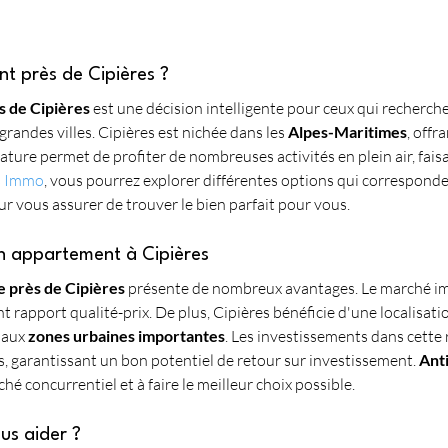
t près de Cipières ?
 de Cipières
 est une décision intelligente pour ceux qui recherch
grandes villes. Cipières est nichée dans les 
Alpes-Maritimes
, offr
nature permet de profiter de nombreuses activités en plein air, faisa
s Immo
, vous pourrez explorer différentes options qui corresponden
r vous assurer de trouver le bien parfait pour vous.
un appartement à Cipières
 près de Cipières
 présente de nombreux avantages. Le marché imm
t rapport qualité-prix. De plus, Cipières bénéficie d'une localisat
 aux 
zones urbaines importantes
. Les investissements dans cette
ps, garantissant un bon potentiel de retour sur investissement. 
Ant
é concurrentiel et à faire le meilleur choix possible.
s aider ?