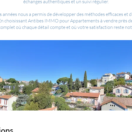
échanges authentiques et un suivi régulier.
 années nous a permis de développer des méthodes efficaces et d'ét
 En choisissant Antibes IMMO pour Appartements à vendre près de 
plet où chaque détail compte et où votre satisfaction reste notr
ions