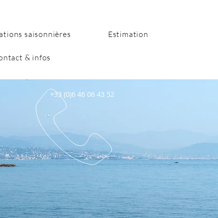
ations saisonnières
Estimation
ontact & infos
+33 (0)6 46 06 43 52