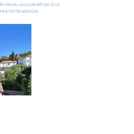
e Vence, vous bénéficiez d'un
e priorité absolue.