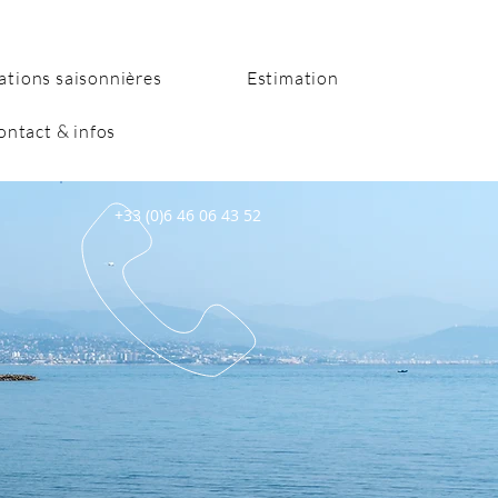
ations saisonnières
Estimation
ontact & infos
+33 (0)6 46 06 43 52