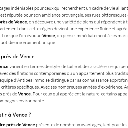
tages indéniables pour ceux qui recherchent un cadre de vie allian
t réputée pour son ambiance provençale, ses rues pittoresques et
près de Vence
, on découvre une variété de biens qui répondent à to
ppartement dans cette région devient une expérience fluide et agr
. Lorsque l'on évoque 
Vence
, on pense immédiatement à ses marché
 quotidienne vraiment unique.
 près de Vence
ence
 varient en termes de style, de taille et de caractère, ce qui per
avec des finitions contemporaines ou un appartement plus traditi
L'équipe d'Antibes Immo se distingue par sa connaissance approfond
s critères spécifiques. Avec ses nombreuses années d'expérience, 
s près de 
Vence
. Pour ceux qui apprécient la nature, certains app
 campagne environnante.
stir à Vence ?
re près de Vence
 présente de nombreux avantages, tant pour les