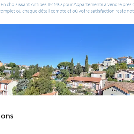
s. En choisissant Antibes IMMO pour Appartements à vendre près d
plet où chaque détail compte et où votre satisfaction reste notr
ions