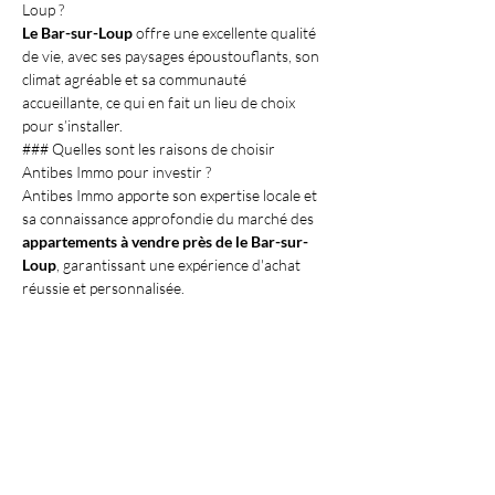
Loup ?
Le Bar-sur-Loup
 offre une excellente qualité 
de vie, avec ses paysages époustouflants, son 
climat agréable et sa communauté 
accueillante, ce qui en fait un lieu de choix 
pour s’installer.
### Quelles sont les raisons de choisir 
Antibes Immo pour investir ?
Antibes Immo apporte son expertise locale et 
sa connaissance approfondie du marché des 
appartements à vendre près de le Bar-sur-
Loup
, garantissant une expérience d'achat 
réussie et personnalisée.
À retenir
Les 
appartements à vendre près de le Bar-
sur-Loup
 offrent un cadre de vie enchanteur 
et des opportunités d'investissement 
attrayantes. Antibes Immo est le partenaire de 
choix pour naviguer avec succès dans le 
marché immobilier local. En choisissant cette 