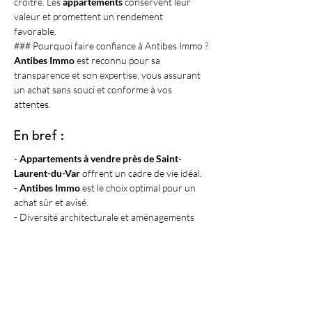
croître. Les 
appartements
 conservent leur 
valeur et promettent un rendement 
favorable. 
### Pourquoi faire confiance à Antibes Immo ?
Antibes Immo
 est reconnu pour sa 
transparence et son expertise, vous assurant 
un achat sans souci et conforme à vos 
attentes.
En bref :
- 
Appartements à vendre près de Saint-
Laurent-du-Var
 offrent un cadre de vie idéal.
- 
Antibes Immo
 est le choix optimal pour un 
achat sûr et avisé.
- Diversité architecturale et aménagements 
modernes sont des atouts majeurs.
- Investir ici est rentable grâce à une demande 
croissante.
- Commodités et infrastructures rendent la 
région agréable à vivre.