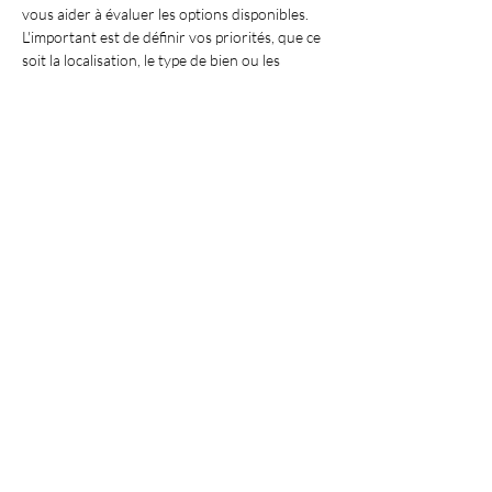
vous aider à évaluer les options disponibles. 
L'important est de définir vos priorités, que ce 
soit la localisation, le type de bien ou les 
équipements. 
### Pourquoi est-il important de passer par 
une agence comme Antibes Immo ?
Acquérir un 
appartement à vendre près de 
Villeneuve-Loubet
 requiert une connaissance 
approfondie du marché. Antibes Immo 
propose un service sur mesure, avec des 
experts dédiés pour vous accompagner à 
chaque étape. Leur expérience et leur réseau 
sont des atouts majeurs pour garantir une 
transaction réussie.
À retenir
Les 
appartements à vendre près de 
Villeneuve-Loubet
 sont une offre précieuse 
pour toute personne souhaitant investir dans 
l'immobilier sur la Côte d'Azur. En travaillant 
avec Antibes Immo, vous assurez votre 