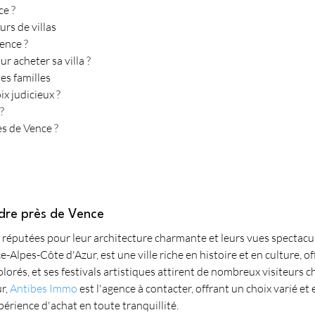
ce ?
urs de villas
Vence ?
 acheter sa villa ?
les familles
ix judicieux ?
?
ès de Vence ?
ndre près de Vence
 réputées pour leur architecture charmante et leurs vues spectacul
-Alpes-Côte d'Azur, est une ville riche en histoire et en culture, of
olorés, et ses festivals artistiques attirent de nombreux visiteurs 
r, 
Antibes Immo
 est l'agence à contacter, offrant un choix varié et 
périence d'achat en toute tranquillité.