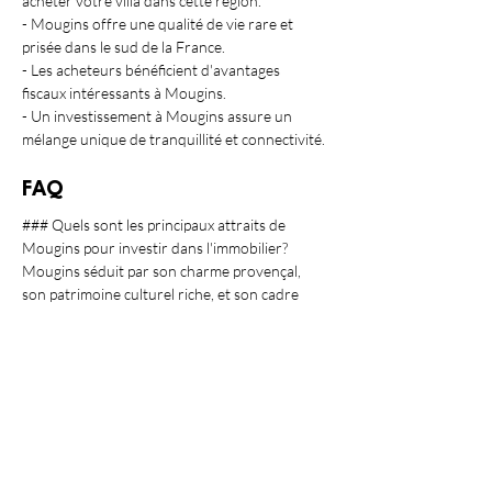
acheter votre villa dans cette région.
- Mougins offre une qualité de vie rare et 
prisée dans le sud de la France.
- Les acheteurs bénéficient d'avantages 
fiscaux intéressants à Mougins.
- Un investissement à Mougins assure un 
mélange unique de tranquillité et connectivité.
FAQ
### Quels sont les principaux attraits de 
Mougins pour investir dans l'immobilier?
Mougins séduit par son charme provençal, 
son patrimoine culturel riche, et son cadre 
naturel exceptionnel. Ces éléments attirent les 
investisseurs à la recherche d'une 
villa à 
vendre près de Mougins
.
### Antibes Immo offre-t-il un service après-
vente?
Oui, 
Antibes Immo
 propose un service après-
vente complet, incluant conseils personnalisés 
et gestion administrative pour assurer un 