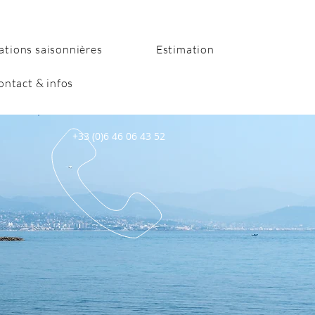
ations saisonnières
Estimation
ontact & infos
+33 (0)6 46 06 43 52