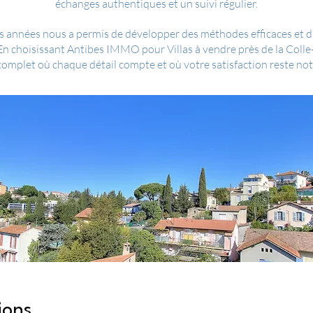
échanges authentiques et un suivi régulier.
 années nous a permis de développer des méthodes efficaces et d'ét
 En choisissant Antibes IMMO pour Villas à vendre près de la Colle
plet où chaque détail compte et où votre satisfaction reste notr
ions