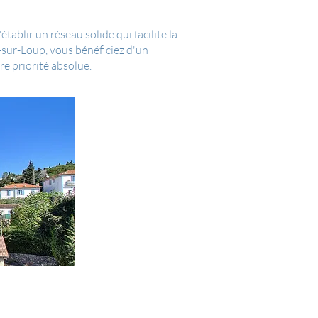
ablir un réseau solide qui facilite la
-sur-Loup, vous bénéficiez d'un
e priorité absolue.