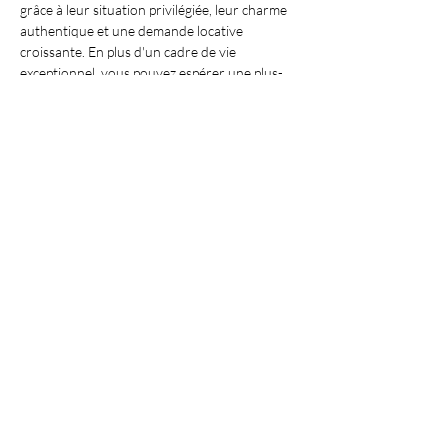
grâce à leur situation privilégiée, leur charme 
authentique et une demande locative 
croissante. En plus d'un cadre de vie 
exceptionnel, vous pouvez espérer une plus-
value à long terme.
### Quel type de villas peut-on trouver à 
Spéracèdes ?
Les 
villas à vendre près de Spéracèdes
varient des demeures traditionnelles 
provençales aux constructions modernes avec 
des équipements de pointe. Vous pouvez 
choisir selon vos préférences entre des 
propriétés avec vue mer, piscines et vastes 
jardins.
### Comment Antibes Immo facilite-t-il 
l'achat de villa ?
Antibes Immo offre un service personnalisé 
qui simplifie chaque étape de l'achat. Leur 
expertise du marché local garantit que vous 
trouverez la 
villa parfaite près de 
Spéracèdes
, avec un accompagnement 