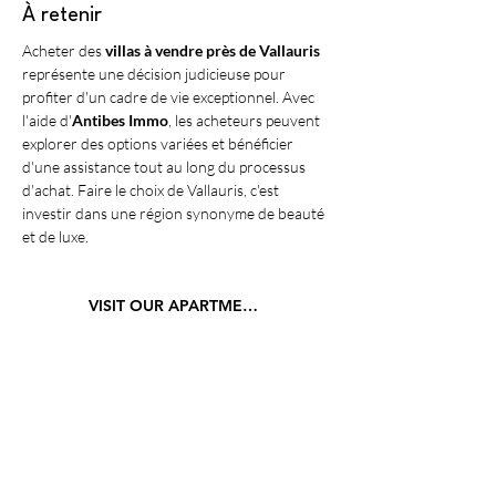
À retenir
Acheter des 
villas à vendre près de Vallauris
représente une décision judicieuse pour 
profiter d'un cadre de vie exceptionnel. Avec 
l'aide d'
Antibes Immo
, les acheteurs peuvent 
explorer des options variées et bénéficier 
d'une assistance tout au long du processus 
d'achat. Faire le choix de Vallauris, c'est 
investir dans une région synonyme de beauté 
et de luxe.
VISIT OUR APARTMENTS
Découvrez nos services dans les villes 
suivantes
Mise à jour : 10/7/2026