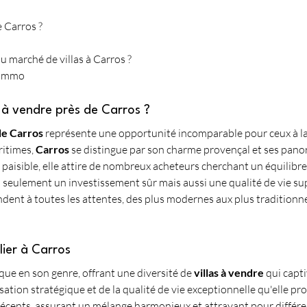
e Carros ?
u marché de villas à Carros ?
s Immo
s à vendre près de Carros ?
de Carros
 représente une opportunité incomparable pour ceux à la
itimes, 
Carros
 se distingue par son charme provençal et ses pano
aisible, elle attire de nombreux acheteurs cherchant un équilibre e
n seulement un investissement sûr mais aussi une qualité de vie sup
ndent à toutes les attentes, des plus modernes aux plus traditionne
lier à Carros
ique en son genre, offrant une diversité de 
villas à vendre
 qui capti
sation stratégique et de la qualité de vie exceptionnelle qu'elle pro
cents, assurant un mélange harmonieux et attrayant pour différent