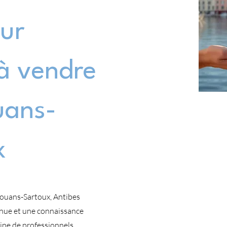
ur
à vendre
uans-
x
Mouans-Sartoux, Antibes
nue et une connaissance
ipe de professionnels