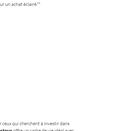
r un achat éclairé.**
 ceux qui cherchent à investir dans 
artoux
 offre un cadre de vie idéal avec 