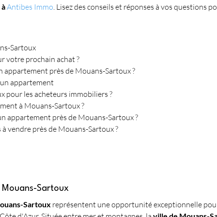
 à 
Antibes Immo
.
Lisez des conseils et réponses à vos questions pou
ans-Sartoux
r votre prochain achat ?
 un appartement près de Mouans-Sartoux ?
d'un appartement
x pour les acheteurs immobiliers ?
tement à Mouans-Sartoux ?
r un appartement près de Mouans-Sartoux ?
s à vendre près de Mouans-Sartoux ?
e Mouans-Sartoux
Mouans-Sartoux
 représentent une opportunité exceptionnelle pour
Côte d'Azur. Située entre mer et montagnes, la 
ville de Mouans-S