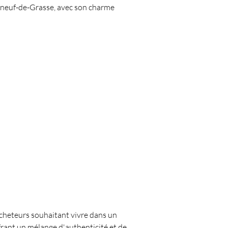
uneuf-de-Grasse, avec son charme 
acheteurs souhaitant vivre dans un 
ant un mélange d'authenticité et de 