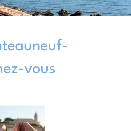
âteauneuf-
chez-vous