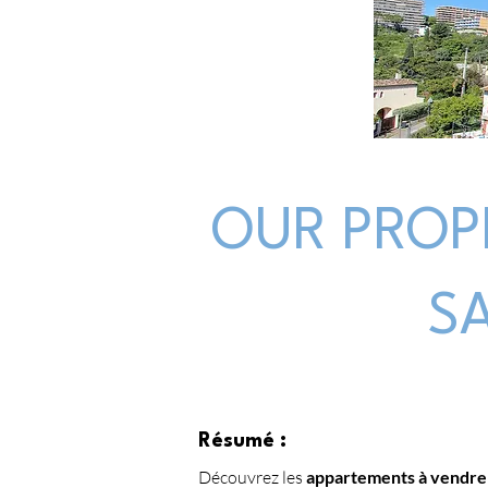
OUR PROP
S
Résumé :
Découvrez les 
appartements à vendre