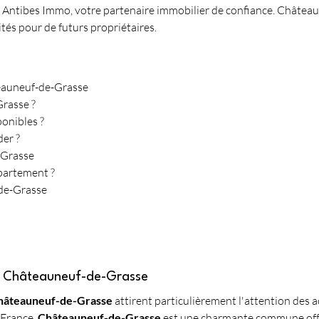
rs Antibes Immo, votre partenaire immobilier de confiance. Châtea
és pour de futurs propriétaires.
eauneuf-de-Grasse
Grasse ?
onibles ?
er ?
-Grasse
ppartement ?
de-Grasse
e Châteauneuf-de-Grasse
Châteauneuf-de-Grasse
 attirent particulièrement l'attention des 
 France, 
Châteauneuf-de-Grasse
 est une charmante commune offr