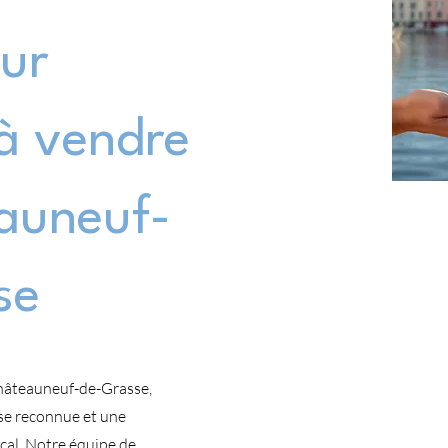
ur
à vendre
auneuf-
se
Châteauneuf-de-Grasse,
se reconnue et une
cal. Notre équipe de