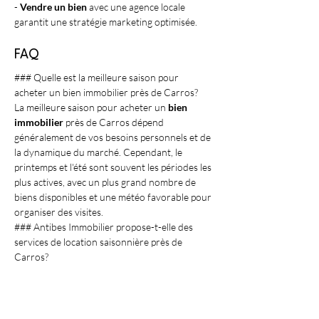
- 
Vendre un bien
 avec une agence locale 
garantit une stratégie marketing optimisée.
FAQ
### Quelle est la meilleure saison pour 
acheter un bien immobilier près de Carros?
La meilleure saison pour acheter un 
bien 
immobilier
 près de Carros dépend 
généralement de vos besoins personnels et de 
la dynamique du marché. Cependant, le 
printemps et l'été sont souvent les périodes les 
plus actives, avec un plus grand nombre de 
biens disponibles et une météo favorable pour 
organiser des visites.
### Antibes Immobilier propose-t-elle des 
services de location saisonnière près de 
Carros?
Oui, Antibes Immobilier offre une 
gamme 
complète de services
 incluant la gestion et la 
location saisonnière près de Carros. Nos 
experts prendront en charge toutes les étapes 