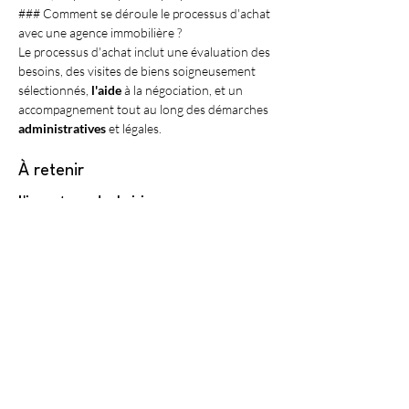
### Comment se déroule le processus d'achat 
avec une agence immobilière ?
Le processus d'achat inclut une évaluation des 
besoins, des visites de biens soigneusement 
sélectionnés, 
l'aide
 à la négociation, et un 
accompagnement tout au long des démarches 
administratives
 et légales.
À retenir
L'importance de choisir une agence 
immobilière près de Saint-Paul-de-Vence ne 
peut être sous-estimée pour quiconque 
souhaite acheter un bien.
Avec Antibes 
Immobilier, bénéficiez d’une expertise de 
premier plan dans un secteur unique.
Le 
charme de Saint-Paul-de-Vence et les 
propriétés exceptionnelles attirent des 
acheteurs du monde entier, rendant la région 
particulièrement attrayante.
Le soin et le 
sens du détail apportés par une agence 