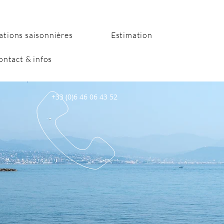
ations saisonnières
Estimation
ontact & infos
+33 (0)6 46 06 43 52