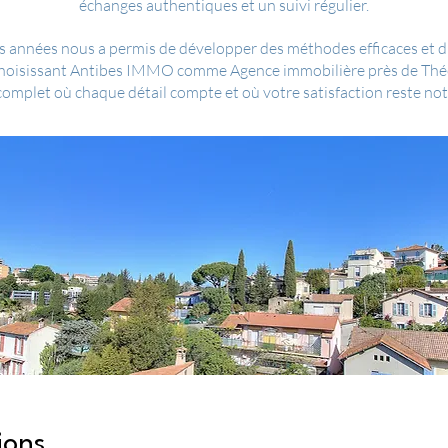
échanges authentiques et un suivi régulier.
 années nous a permis de développer des méthodes efficaces et d'ét
 choisissant Antibes IMMO comme Agence immobilière près de Théo
plet où chaque détail compte et où votre satisfaction reste notr
ions