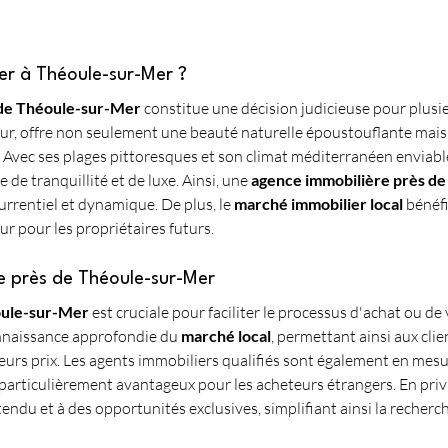
ier à Théoule-sur-Mer ?
 de Théoule-sur-Mer
 constitue une décision judicieuse pour plusi
zur, offre non seulement une beauté naturelle époustouflante mais 
n. Avec ses plages pittoresques et son climat méditerranéen enviable
e tranquillité et de luxe. Ainsi, une 
agence immobilière près d
rentiel et dynamique. De plus, le 
marché immobilier local
 bénéf
ur pour les propriétaires futurs.
re près de Théoule-sur-Mer
oule-sur-Mer
 est cruciale pour faciliter le processus d'achat ou d
nnaissance approfondie du 
marché local
, permettant ainsi aux clie
eurs prix. Les agents immobiliers qualifiés sont également en mesur
t particulièrement avantageux pour les acheteurs étrangers. En privi
tendu et à des opportunités exclusives, simplifiant ainsi la recherc