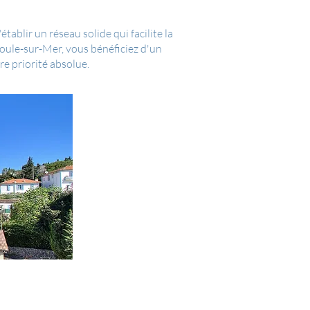
ablir un réseau solide qui facilite la
ule-sur-Mer, vous bénéficiez d'un
e priorité absolue.