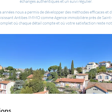
échanges authentiques et un suivi régulier.
 années nous a permis de développer des méthodes efficaces et d'ét
hoisissant Antibes IMMO comme Agence immobilière près de Saint-
plet où chaque détail compte et où votre satisfaction reste notr
ions