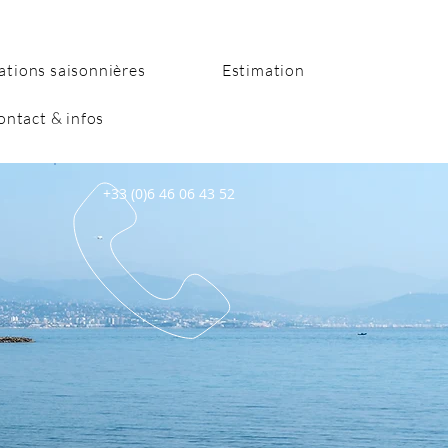
ations saisonnières
Estimation
ontact & infos
+33 (0)6 46 06 43 52