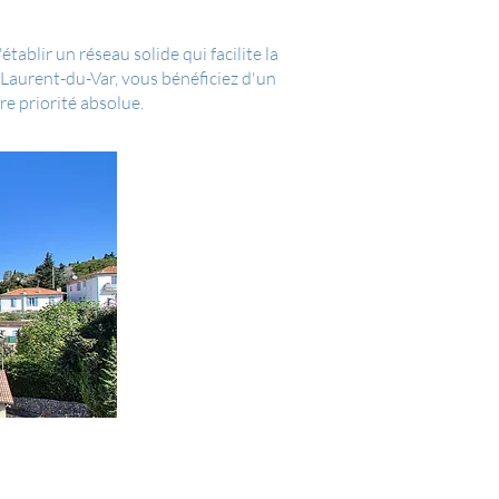
ablir un réseau solide qui facilite la
Laurent-du-Var, vous bénéficiez d'un
e priorité absolue.