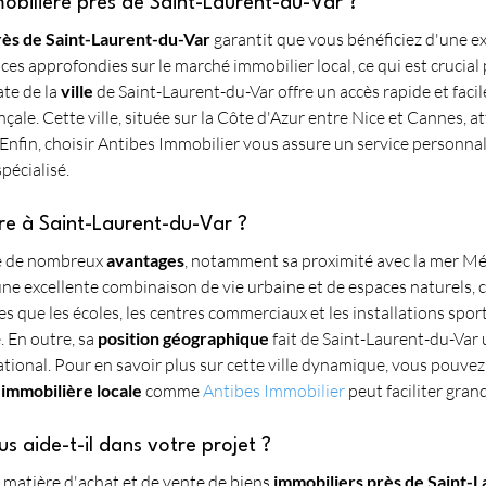
obilière près de Saint-Laurent-du-Var ?
rès de Saint-Laurent-du-Var
 garantit que vous bénéficiez d'une e
es approfondies sur le marché immobilier local, ce qui est crucial 
te de la 
ville
 de Saint-Laurent-du-Var offre un accès rapide et facil
ale. Cette ville, située sur la Côte d'Azur entre Nice et Cannes, a
. Enfin, choisir Antibes Immobilier vous assure un service personnal
pécialisé.
re à Saint-Laurent-du-Var ?
e de nombreux 
avantages
, notamment sa proximité avec la mer Méd
e une excellente combinaison de vie urbaine et de espaces naturels, ce
les que les écoles, les centres commerciaux et les installations spo
. En outre, sa 
position géographique
 fait de Saint-Laurent-du-Var
national. Pour en savoir plus sur cette ville dynamique, vous pouve
immobilière locale
 comme 
Antibes Immobilier
 peut faciliter gra
 aide-t-il dans votre projet ?
 matière d'achat et de vente de biens 
immobiliers près de Saint-