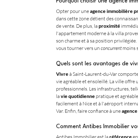
Pourquoi choisir une agence imm
Opter pour une 
agence immobilière p
dans cette zone détient des connaissanc
de vente. De plus, la 
proximité
 immédia
l'appartement moderne à la villa provenç
son charme et à sa position privilégiée
vous tourner vers un 
concurrent
 moins s
Quels sont les avantages de viv
Vivre
 à Saint-Laurent-du-Var comport
vie agréable et ensoleillé. La ville offr
professionnels. Les infrastructures, tel
la 
vie quotidienne
 pratique et agréable
facilement à Nice et à l'aéroport inter
Var. Enfin, faire confiance à une 
agence 
Comment Antibes Immobilier vous
Antibes Immobilier est la 
référence
 en