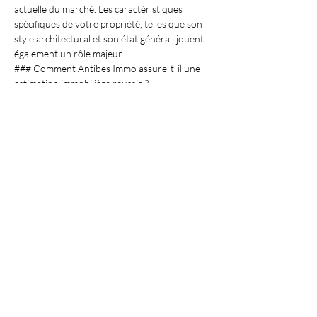
actuelle du marché. Les caractéristiques 
spécifiques de votre propriété, telles que son 
style architectural et son état général, jouent 
également un rôle majeur.
### Comment Antibes Immo assure-t-il une 
estimation immobilière réussie ?
Antibes Immo s'appuie sur une expertise 
approfondie du marché local, des analyses 
comparatives de vente, et une approche 
personnalisée pour chaque bien. Leur équipe 
utilise ces éléments pour fournir des 
estimations précises, guidées par des données 
actuelles et pertinentes.
À retenir
- Utilisez toujours 
Antibes Immo
 pour une 
évaluation fiable près de Tourrettes-sur-Loup.
- 
Localisation et caractéristiques
 : points clés 
d'une estimation réussie.
- 
Expertise locale
 indispensable pour capter 
les différences du marché.