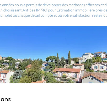
 années nous a permis de développer des méthodes efficaces et d'ét
 En choisissant Antibes IMMO pour Estimation immobilière près d
plet où chaque détail compte et où votre satisfaction reste notr
ions