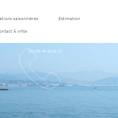
ations saisonnières
Estimation
ontact & infos
+33 (0)6 46 06 43 52