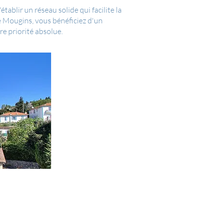
ablir un réseau solide qui facilite la
e Mougins, vous bénéficiez d'un
e priorité absolue.