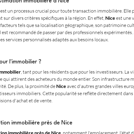
timation immobilière à Nice
 est un processus crucial pour toute transaction immobilière. Elle 
ur divers critères spécifiques à la région. En effet, 
Nice
 est une 
acteurs tels que sa localisation géographique, son patrimoine cultu
 il est recommandé de passer par des professionnels expérimentés. 
s services personnalisés adaptés aux besoins locaux.
our l'immobilier ?
immobilier
, tant pour les résidents que pour les investisseurs. La vi
riche qui attirent des acheteurs du monde entier. Son infrastructu
té. De plus, la proximité de 
Nice
 avec d'autres grandes villes euro
tisseurs immobiliers. Cette popularité se reflète directement dans 
isions d'achat et de vente.
ation immobilière près de Nice
ion immobilière près de Nice
, notamment l'emplacement, l'état du