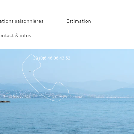
ations saisonnières
Estimation
ontact & infos
+33 (0)6 46 06 43 52