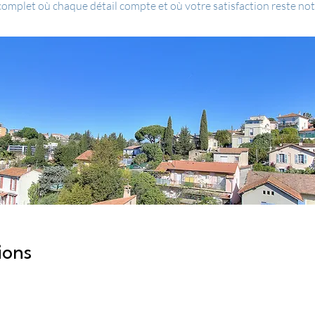
plet où chaque détail compte et où votre satisfaction reste notr
ions