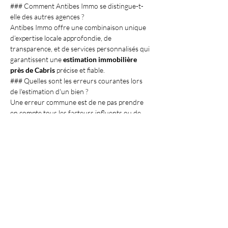
### Comment Antibes Immo se distingue-t-
elle des autres agences ?
Antibes Immo offre une combinaison unique 
d’expertise locale approfondie, de 
transparence, et de services personnalisés qui 
garantissent une 
estimation immobilière 
près de Cabris
 précise et fiable.
### Quelles sont les erreurs courantes lors 
de l'estimation d'un bien ?
Une erreur commune est de ne pas prendre 
en compte tous les facteurs influents ou de 
surestimer la valeur du bien. Un expert chez 
Antibes Immo sait éviter ces pièges.
À retenir
VISIT OUR APARTMENTS
Découvrez nos services dans les villes 