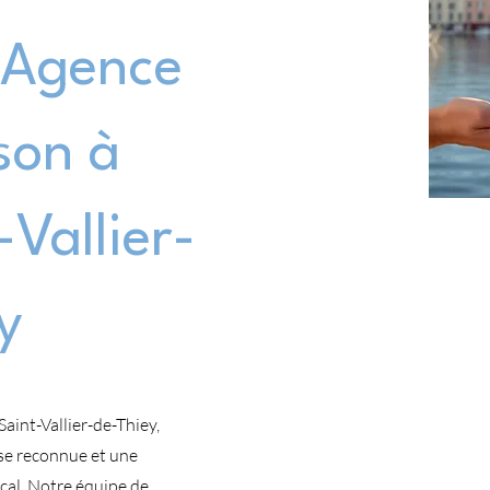
Agence
son à
Vallier-
y
aint-Vallier-de-Thiey,
se reconnue et une
cal. Notre équipe de