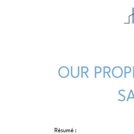
OUR PROP
S
Résumé :