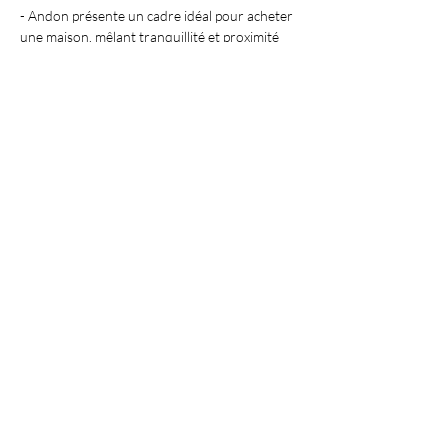
- Andon présente un cadre idéal pour acheter 
une maison, mêlant tranquillité et proximité 
urbaine.
- Une 
agence immo
 est cruciale pour naviguer 
dans le marché immobilier complexe d'Andon.
- 
Antibes IMMO
 garantit un service sûr et 
personnalisé pour les acheteurs.
- Connaître les caractéristiques et les points 
d'intérêt d'Andon enrichit l'expérience d'achat.
- Un investissement immobilier à Andon, 
orchestré par des experts, assure un avenir 
serein.
En savoir plus
Découvrez nos services dans les villes 
suivantes
Mise à jour : 6/7/2026