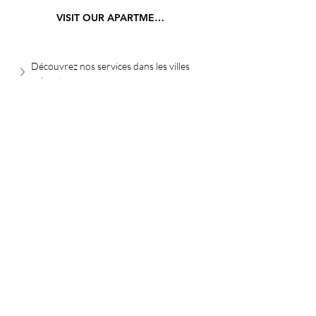
VISIT OUR APARTMENTS
Découvrez nos services dans les villes 
suivantes
Mise à jour : 9/7/2026
Gregory BOUSQUET
6 rue saint esprit
06600 Antibes
greg@antibesimmobilier.com
+33(0)6 46 06 43 52
Follow us on social media