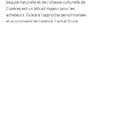
beauté naturelle et de richesse culturelle de 
Cipières est un attrait majeur pour les 
acheteurs. Grâce à l'approche personnalisée 
et aux conseils de l'agence, l'achat d'une 
maison devient une expérience gratifiante et 
sans stress.
VISIT OUR APARTMENTS
Découvrez nos services dans les villes 
suivantes
Mise à jour : 8/7/2026
Gregory BOUSQUET
6 rue saint esprit
06600 Antibes
greg@antibesimmobilier.com