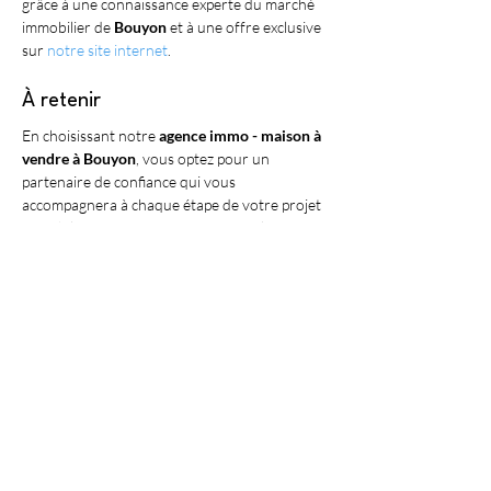
grâce à une connaissance experte du marché 
immobilier de 
Bouyon
 et à une offre exclusive 
sur 
notre site internet
.
À retenir
En choisissant notre 
agence immo - maison à 
vendre à Bouyon
, vous optez pour un 
partenaire de confiance qui vous 
accompagnera à chaque étape de votre projet 
immobilier. Avec 
Antibes IMMO
, explorez 
Bouyon et trouvez la maison de vos rêves 
grâce à un service sur mesure, une expertise 
reconnue et un engagement envers votre 
satisfaction maximale.
VISIT OUR APARTMENTS
Découvrez nos services dans les villes 
suivantes