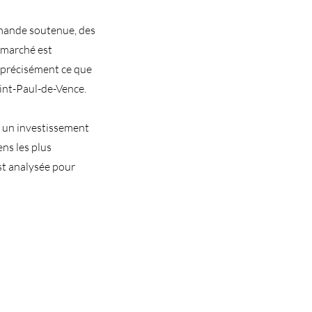
emande soutenue, des
e marché est
t précisément ce que
int-Paul-de-Vence.
r un investissement
ns les plus
st analysée pour