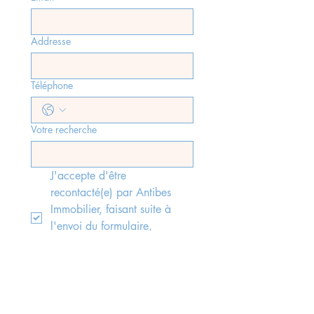
Addresse
Téléphone
Votre recherche
J'accepte d'être 
recontacté(e) par Antibes 
Immobilier, faisant suite à 
l'envoi du formulaire, 
conformément aux lois rgpd 
en vigueur.
*
Envoyer