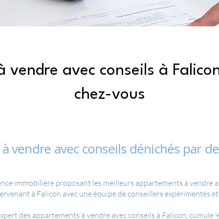
vendre avec conseils à Falicon
chez-vous
à vendre avec conseils dénichés par des
nce immobilière proposant les meilleurs appartements à vendre av
tervenant à Falicon avec une équipe de conseillers expérimentés et
xpert des appartements à vendre avec conseils à Falicon, cumule 9 