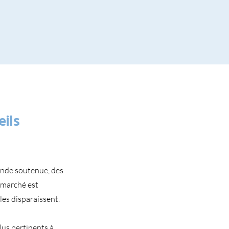
ils
ande soutenue, des
e marché est
les disparaissent.
lus pertinents à