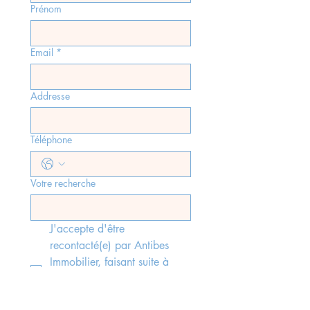
Prénom
Email
*
Addresse
Téléphone
Votre recherche
J'accepte d'être 
recontacté(e) par Antibes 
Immobilier, faisant suite à 
l'envoi du formulaire, 
conformément aux lois rgpd 