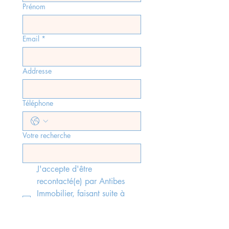
Prénom
Email
*
Addresse
Téléphone
Votre recherche
J'accepte d'être 
recontacté(e) par Antibes 
Immobilier, faisant suite à 
l'envoi du formulaire, 
conformément aux lois rgpd 