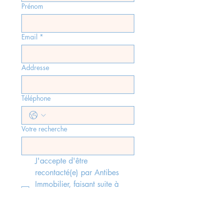
Prénom
Email
*
Addresse
Téléphone
Votre recherche
J'accepte d'être 
recontacté(e) par Antibes 
Immobilier, faisant suite à 
l'envoi du formulaire, 
conformément aux lois rgpd 