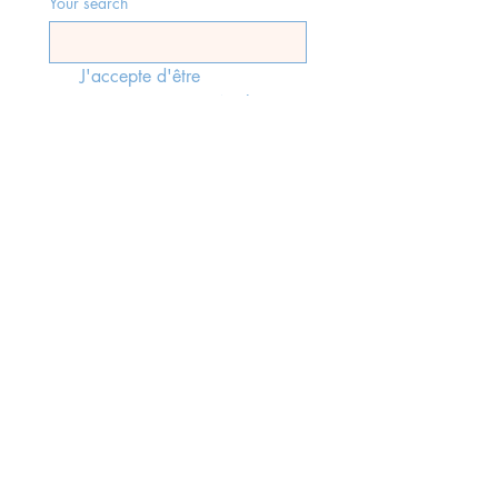
Your search
J'accepte d'être 
recontacté(e) par Antibes 
Immobilier, faisant suite à 
l'envoi du formulaire, 
conformément aux lois rgpd 
en vigueur.
*
Send