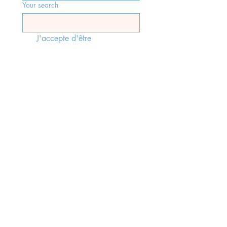
Your search
J'accepte d'être 
recontacté(e) par Antibes 
Immobilier, faisant suite à 
l'envoi du formulaire, 
conformément aux lois rgpd 
en vigueur.
*
Send