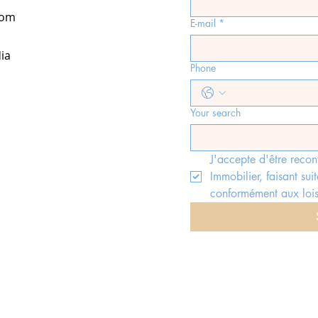
com
E-mail
*
ia
Phone
Your search
J'accepte d'être recon
Immobilier, faisant suit
conformément aux lois
©Antibes Real Estate
EXPERTIMO