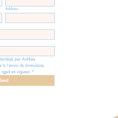
Address
tacté(e) par Antibes 
e à l'envoi du formulaire, 
 rgpd en vigueur.
*
Send