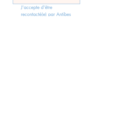
J'accepte d'être 
recontacté(e) par Antibes 
Immobilier, faisant suite à 
l'envoi du formulaire, 
conformément aux lois rgpd 
en vigueur.
*
Send