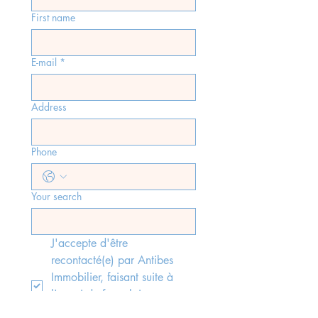
First name
E-mail
*
Address
Phone
Your search
J'accepte d'être 
recontacté(e) par Antibes 
Immobilier, faisant suite à 
l'envoi du formulaire, 
conformément aux lois rgpd 