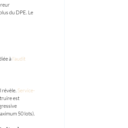
éreur 
plus du DPE. Le 
iée à 
l’audit 
l révèle. 
Service-
ruire est 
gressive 
maximum 50 lots).