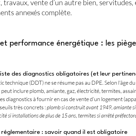
, travaux, vente d’un autre bien, servitudes, e
ments annexés complète.
 et performance énergétique : les piège
liste des diagnostics obligatoires (et leur pertinen
ic technique (DDT) ne se résume pas au DPE. Selon l’âge du 
 il peut inclure plomb, amiante, gaz, électricité, termites, ass
 les diagnostics à fournir en cas de vente d’un logement (app
uils très concrets : 
plomb si construit avant 1949
, 
amiante si
cité si installations de plus de 15 ans
, 
termites si arrêté préfector
réglementaire : savoir quand il est obligatoire