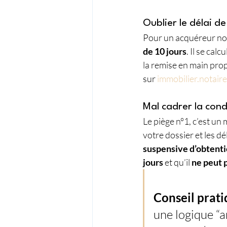
Oublier le délai d
Pour un acquéreur non 
de 10 jours
. Il se cal
la remise en main prop
sur 
immobilier.notaire
Mal cadrer la cond
Le piège n°1, c’est un
votre dossier et les dél
suspensive d’obtenti
jours
 et qu’il 
ne peut p
Conseil prati
une logique “an