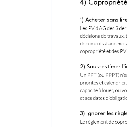
4) Copropriété
1) Acheter sans li
Les PV d’AG des 3 dern
décisions de travaux, 
documents à annexer à
copropriété et des PV d
2) Sous-estimer l
Un PPT (ou PPPT) n’est
priorités et calendrie
capacité à louer, ou vo
et ses dates d’obligat
3) Ignorer les règl
Le règlement de copropr