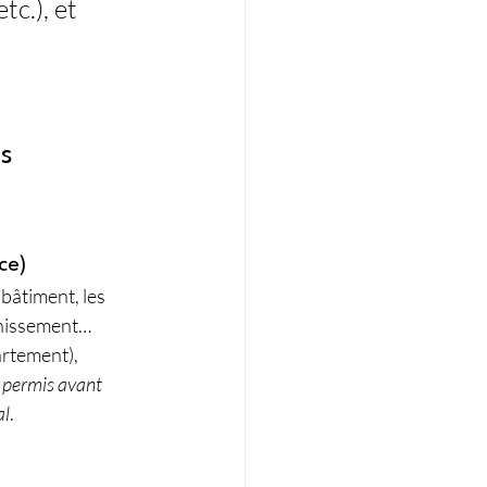
tc.), et 
s 
ce)
bâtiment, les 
ainissement… 
artement), 
 permis avant 
al
.