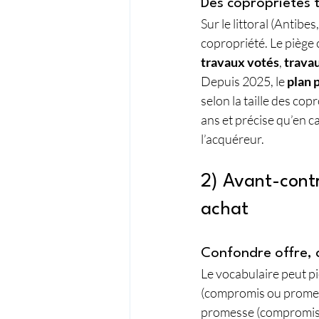
Des copropriétés t
Sur le littoral (Antib
copropriété. Le piège 
travaux votés
, 
travau
Depuis 2025, le 
plan 
selon la taille des cop
ans et précise qu’en c
l’acquéreur.
2) Avant-contra
achat
Confondre offre, 
Le vocabulaire peut pi
(compromis ou promess
promesse (compromis =