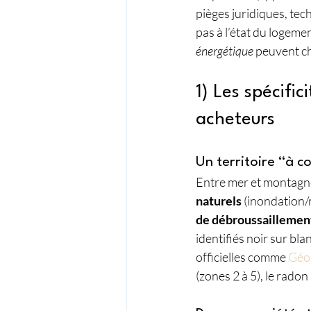
pièges juridiques, tec
pas à l’état du logement
énergétique
 peuvent ch
1) Les spécific
acheteurs
Un territoire “à con
Entre mer et montagn
naturels
 (inondation/
de débroussaillemen
identifiés noir sur blanc
officielles comme 
Géo
(zones 2 à 5), le radon