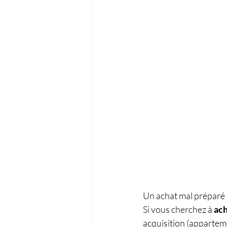
Un achat mal préparé 
Si vous cherchez à 
ach
acquisition (apparteme