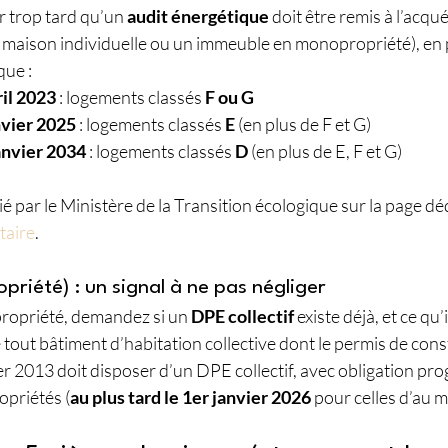
r trop tard qu’un 
audit énergétique
 doit être remis à l’acqu
aison individuelle ou un immeuble en monopropriété), en 
que :
ril 2023
 : logements classés 
F ou G
nvier 2025
 : logements classés 
E
 (en plus de F et G)
janvier 2034
 : logements classés 
D
 (en plus de E, F et G)
ié par le Ministère de la Transition écologique sur la page déd
taire
.
opriété) : un signal à ne pas négliger
propriété, demandez si un 
DPE collectif
 existe déjà, et ce qu’i
 tout bâtiment d’habitation collective dont le permis de const
er 2013 doit disposer d’un DPE collectif, avec obligation pro
opriétés (
au plus tard le 1er janvier 2026
 pour celles d’au 