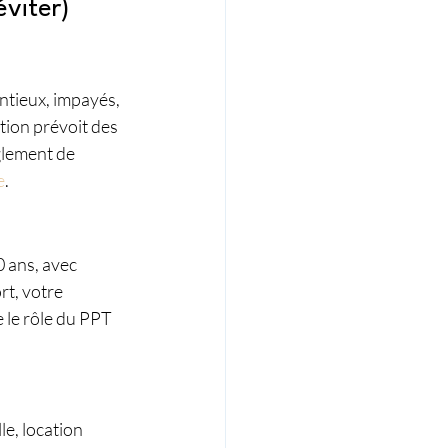
éviter)
ntieux, impayés, 
tion prévoit des 
glement de 
e
.
0 ans, avec 
rt, votre 
e le rôle du PPT 
e, location 