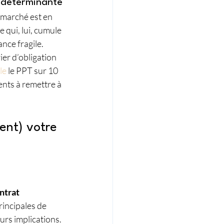
t déterminante
 marché est en 
 qui, lui, cumule 
nce fragile. 
ier d’obligation 
le
 le PPT sur 10 
ents à remettre à 
sent) votre 
ntrat
rincipales de 
rs implications.