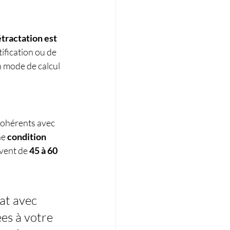
étractation est 
tification ou de 
n mode de calcul 
cohérents avec 
e 
condition 
vent de 
45 à 60 
rat avec 
ées à votre 