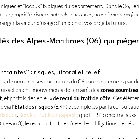
hniques et “locaux” typiques du département. Dans le 06, l’enj
 : 
copropriété, risques naturels, nuisances, urbanisme et perfo
anger la valeur d’usage d’un bien et vos projets futurs.
ités des Alpes-Maritimes (06) qui piègen
traintes” : risques, littoral et relief
es, de nombreuses communes du 06 sont concernées par de
ruissellement, mouvements de terrain), des 
zones soumises 
t
, et parfois des enjeux de 
recul du trait de côte
. Ces élémen
 via l’
État des risques
 (ERP) et complétés par la consultati
risques
. 
Service-Public.fr rappelle
 que l’ERP concerne aussi l
 (niveau 3), le recul du trait de côte et les obligations de débr