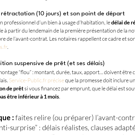
e rétractation (10 jours) et son point de départ
professionnel d’un bien à usage d’habitation, le 
délai de r
cule à partir du lendemain de la première présentation de la no
re de l’avant-contrat. Les notaires rappellent ce cadre et so
s.fr
.
ition suspensive de prêt (et ses délais)
 montage “flou” : montant, durée, taux, apport… doivent être 
ais. 
Service-Public.fr précise
 que la promesse doit inclure un
on de prêt
 si vous financez par emprunt, que le délai est sou
as être inférieur à 1 mois
. 
que :
 faites relire (ou préparer) l’avant-cont
ti-surprise” : délais réalistes, clauses adapt