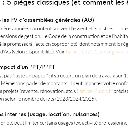
 : 5 pièges classiques (et comment les 
re les PV d’assemblées générales (AG)
ières années racontent souvent l’essentiel : sinistres, conte
tensions de gestion. Le Code de la construction et de l’habita
 la promesse/à l’acte en copropriété, dont notamment le rè
’AG (selon disponibilité). Voir 
l’article L721-2 sur Légifranc
’impact d’un PPT/PPPT
 pas “juste un papier” : il structure un plan de travaux sur 1
r. Même sans parler de montants, il peut impacter votre confo
s projets (revente, rénovation, etc.). 
Service-Public.fr
 précis
ion selon le nombre de lots (2023/2024/2025).
es internes (usage, location, nuisances)
iété peut limiter certains usages (ex. activité professionnell