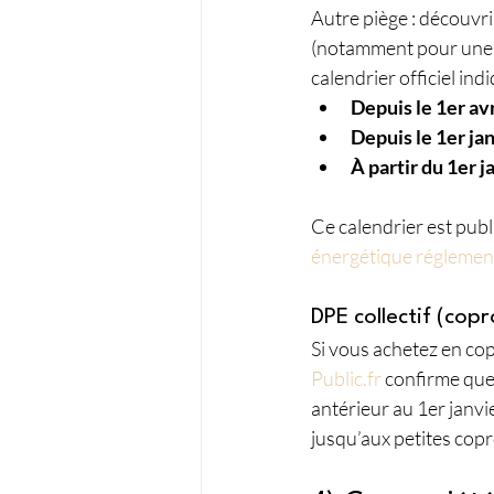
Autre piège : découvri
(notamment pour une m
calendrier officiel indi
Depuis le 1er av
Depuis le 1er ja
À partir du 1er 
Ce calendrier est publ
énergétique réglemen
DPE collectif (copr
Si vous achetez en co
Public.fr
 confirme que
antérieur au 1er janvi
jusqu’aux petites copr