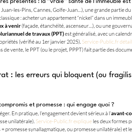
rès présentes : la “vraie” santé de l’immeuble es
es, Juan-les-Pins, Cannes, Golfe-Juan…), une grande partie du
classique : acheter un appartement “nickel” dans un immeuble
x à venir
 (façade, étanchéité, ascenseur…), ou une gouverna
pluriannuel de travaux (PPT)
 est généralisé, avec un calendr
ropriétés (vérifié au 1er janvier 2025). 
Service-Public.fr détail
as de vente, le PPT (ou le projet, PPPT) fait partie des docum
t : les erreurs qui bloquent (ou fragili
compromis et promesse : qui engage quoi ?
éger. En pratique, l’engagement devient sérieux à l’
avant-co
e unilatérale). 
Service-Public.fr explique
 les deux formes p
 promesse synallagmatique, ou promesse unilatérale) et leu