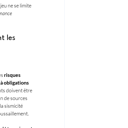
eu ne se limite 
rmance 
t les 
s 
risques 
à obligations 
ts doivent être 
on de sources 
a sismicité 
oussaillement. 