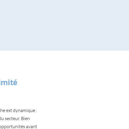
imité
che est dynamique :
du secteur. Bien
s opportunités avant