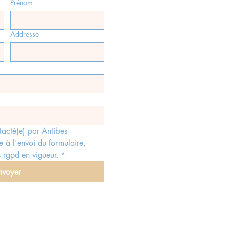
Prénom
Addresse
tacté(e) par Antibes 
e à l'envoi du formulaire, 
 rgpd en vigueur.
*
nvoyer