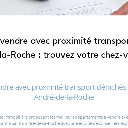
vendre avec proximité transpor
la-Roche : trouvez votre chez-
dre avec proximité transport dénichés p
André-de-la-Roche
e immobilière proposant les meilleurs appartements à vendre avec
enant à Saint-André-de-la-Roche avec une équipe de conseillers exp