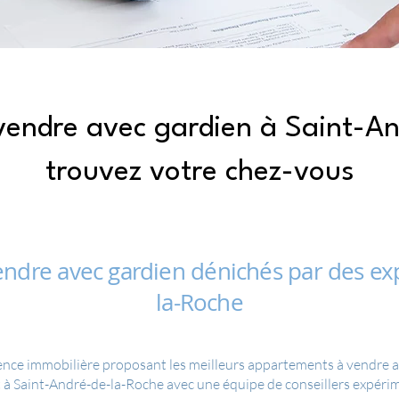
endre avec gardien à Saint-An
trouvez votre chez-vous
ndre avec gardien dénichés par des exp
la-Roche
ence immobilière proposant les meilleurs appartements à vendre av
t à Saint-André-de-la-Roche avec une équipe de conseillers expérim