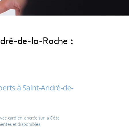
dré-de-la-Roche :
erts à Saint-André-de-
ec gardien, ancrée sur la Côte
entés et disponibles.